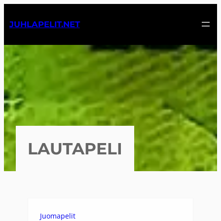
Siirry
sisältöön
JUHLAPELIT.NET
LAUTAPELI
Juomapelit