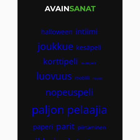
AVAIN
SANAT
intiimi
halloween
joukkue
kesäpeli
korttipeli
lautapeli
luovuus
mobiili
nopat
nopeuspeli
paljon pelaajia
parit
paperi
piirtäminen