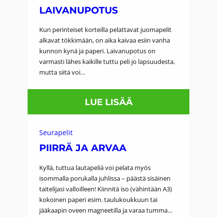
LAIVANUPOTUS
Kun perinteiset korteilla pelattavat juomapelit
alkavat tökkimään, on aika kaivaa esiin vanha
kunnon kynä ja paperi. Laivanupotus on
varmasti lähes kaikille tuttu peli jo lapsuudesta,
mutta siitä voi…
:
LUE LISÄÄ
L
A
Seurapelit
I
PIIRRÄ JA ARVAA
V
Kyllä, tuttua lautapeliä voi pelata myös
A
isommalla porukalla juhlissa – päästä sisäinen
taitelijasi valloilleen! Kiinnitä iso (vähintään A3)
N
kokoinen paperi esim. taulukoukkuun tai
U
jääkaapin oveen magneetilla ja varaa tumma…