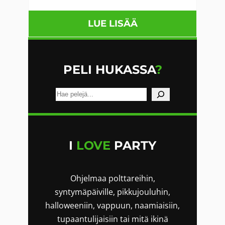
P
O
:
LUE LISÄÄ
T
P
U
I
S
PELI HUKASSA
?
I
R
E
R
t
Ä
s
J
i
I
LOVE
PARTY
A
A
Ohjelmaa polttareihin,
R
syntymäpäiville, pikkujouluhin,
V
halloweeniin, vappuun, naamiaisiin,
A
tupaantulijaisiin tai mitä ikinä