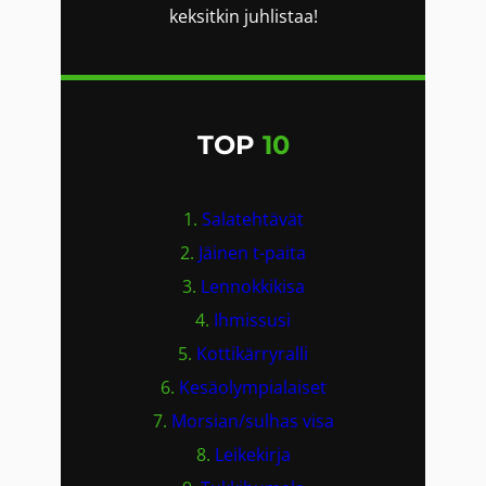
A
keksitkin juhlistaa!
TOP
10
1.
Salatehtävät
2.
Jäinen t-paita
3.
Lennokkikisa
4.
Ihmissusi
5.
Kottikärryralli
6.
Kesäolympialaiset
7.
Morsian/sulhas visa
8.
Leikekirja