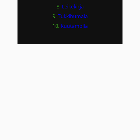
8.
Leikekirja
9.
Tukkihumala
10.
Kuutamolla