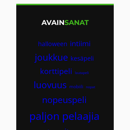
AVAIN
SANAT
intiimi
halloween
joukkue
kesäpeli
korttipeli
lautapeli
luovuus
mobiili
nopat
nopeuspeli
paljon pelaajia