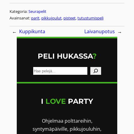
Kategoria:
Seurapelit
Avainsanat:
parit
, 
pikkujoulut
, 
pisteet
, 
tutustumispeli
←
Kuppikunta
Laivanupotus
→
PELI HUKASSA
?
E
t
s
i
I
LOVE
PARTY
Ohjelmaa polttareihin,
syntymäpäiville, pikkujouluhin,