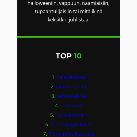
halloweeniin, vappuun, naamiaisiin,
tupaantulijaisiin tai mitä ikinä
keksitkin juhlistaa!
TOP
10
1.
Salatehtävät
2.
Jäinen t-paita
3.
Lennokkikisa
4.
Ihmissusi
5.
Kottikärryralli
6.
Kesäolympialaiset
7.
Morsian/sulhas visa