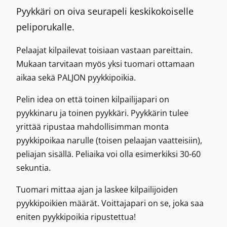
Pyykkäri on oiva seurapeli keskikokoiselle
peliporukalle.
Pelaajat kilpailevat toisiaan vastaan pareittain.
Mukaan tarvitaan myös yksi tuomari ottamaan
aikaa sekä PALJON pyykkipoikia.
Pelin idea on että toinen kilpailijapari on
pyykkinaru ja toinen pyykkäri. Pyykkärin tulee
yrittää ripustaa mahdollisimman monta
pyykkipoikaa narulle (toisen pelaajan vaatteisiin),
peliajan sisällä. Peliaika voi olla esimerkiksi 30-60
sekuntia.
Tuomari mittaa ajan ja laskee kilpailijoiden
pyykkipoikien määrät. Voittajapari on se, joka saa
eniten pyykkipoikia ripustettua!