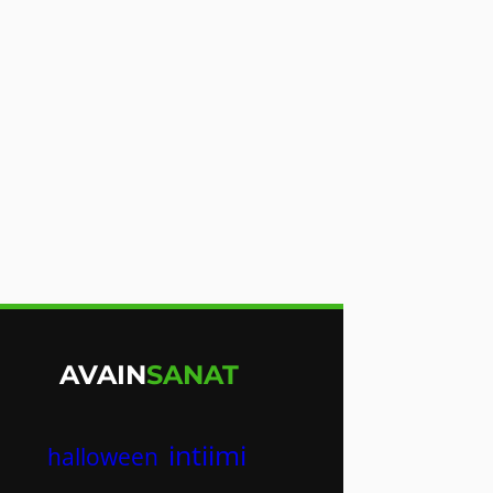
AVAIN
SANAT
intiimi
halloween