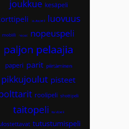
joukkue
kesäpeli
luovuus
orttipeli
lautapeli
nopeuspeli
mobiili
nopat
paljon pelaajia
parit
paperi
piirtäminen
pikkujoulut
pisteet
polttarit
roolipeli
shottipeli
taitopeli
talvipeli
tutustumispeli
ulostettavat