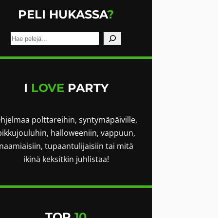
PELI HUKASSA
?
E
t
s
i
I
LOVE
PARTY
hjelmaa polttareihin, syntymäpäiville,
pikkujouluhin, halloweeniin, vappuun,
naamiaisiin, tupaantulijaisiin tai mitä
ikinä keksitkin juhlistaa!
TOP
10