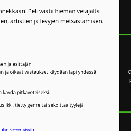
nekkään! Peli vaatii hieman vetäjältä
n, artistien ja levyjen metsästämisen.
en ja esittäjän
en ja oikeat vastaukset käydään läpi yhdessä
O
a käydä pitkäveteiseksi.
iikki, tietty genre tai sekoittaa tyylejä
oulut
, 
pisteet
, 
visailu