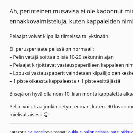
Ah, perinteinen musavisa ei ole kadonnut min
ennakkovalmisteluja, kuten kappaleiden nimie
Pelaajat voivat kilpailla tiimeissä tai yksinään.
Eli perusperiaate pelissä on normaali:
– Pelin vetäjä soittaa biisiä 10-20 sekunnin ajan
– Pelaajat kirjoittavat vastauspaperilleen kappaleen nim
– Lopuksi vastauspaperit vaihdetaan kilpailijoiden kesk
– 1 piste oikeasta kappaleesta + 1 piste esittäjästä
Biisejä on hyvä olla noin 10, liian monta kappaletta alka
Peliin voi ottaa jonkin tietyn teeman, kuten -90 luvun mus
mielivaltaisesti 🙂
Kategoria:
Seurapelit
Avainsanat:
joukkue
, 
paljon pelaajia
, 
parit
, 
pikkuj