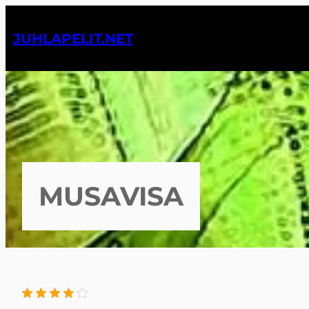
Siirry
sisältöön
JUHLAPELIT.NET
MUSAVISA