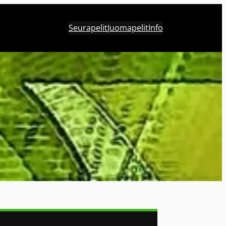
Seurapelit
Juomapelit
Info