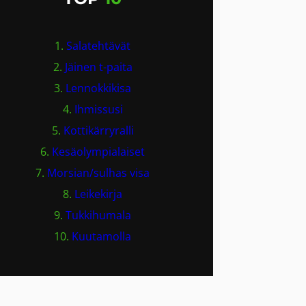
1.
Salatehtävät
2.
Jäinen t-paita
3.
Lennokkikisa
4.
Ihmissusi
5.
Kottikärryralli
6.
Kesäolympialaiset
7.
Morsian/sulhas visa
8.
Leikekirja
9.
Tukkihumala
10.
Kuutamolla