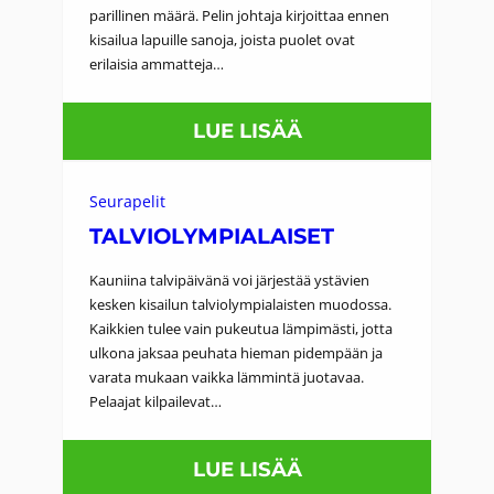
Y
parillinen määrä. Pelin johtaja kirjoittaa ennen
S
M
kisailua lapuille sanoja, joista puolet ovat
S
erilaisia ammatteja…
P
A
I
:
LUE LISÄÄ
A
A
L
M
Seurapelit
A
M
TALVIOLYMPIALAISET
I
A
S
Kauniina talvipäivänä voi järjestää ystävien
T
kesken kisailun talviolympialaisten muodossa.
E
Kaikkien tulee vain pukeutua lämpimästi, jotta
T
T
ulkona jaksaa peuhata hieman pidempään ja
I
varata mukaan vaikka lämmintä juotavaa.
L
Pelaajat kilpailevat…
A
:
LUE LISÄÄ
I