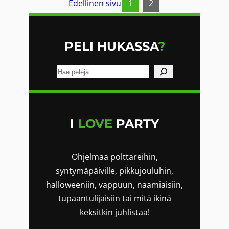
Edellinen sivu
1
2
L
I
M
P
A
Ä
PELI HUKASSA
?
P
E
A
t
L
s
L
i
O
I
LOVE
PARTY
V
I
Ohjelmaa polttareihin,
E
syntymäpäiville, pikkujouluhin,
S
halloweeniin, vappuun, naamiaisiin,
tupaantulijaisiin tai mitä ikinä
T
keksitkin juhlistaa!
I