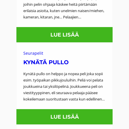
joihin pelin ohjaaja käskee heitä piirtämään
Ä
S
erilaisia asioita, kuten unelmien naisen/miehen,
R
E
kameran, kitaran, jne… Pelaajien…
I
T
:
LUE LISÄÄ
S
O
Seurapelit
K
KYNÄTÄ PULLO
K
Kynätä pullo on helppo ja nopea peli joka sopii
O
esim. työpaikan pikkujouluihin. Peliä voi pelata
joukkueina tai yksilöpelinä. Joukkueena peli on
P
viestityyppinen, eli seuraava pelaaja pääsee
I
kokeilemaan suoritustaan vasta kun edellinen…
I
R
:
LUE LISÄÄ
R
K