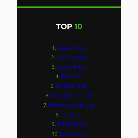
TOP
10
1.
Salatehtävät
2.
Jäinen t-paita
3.
Lennokkikisa
4.
Ihmissusi
5.
Kottikärryralli
6.
Kesäolympialaiset
7.
Morsian/sulhas visa
8.
Leikekirja
9.
Tukkihumala
10.
Kuutamolla