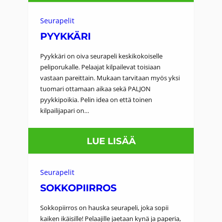
T
N
A
E
Seurapelit
L
PYYKKÄRI
N
V
&
Pyykkäri on oiva seurapeli keskikokoiselle
I
T
peliporukalle. Pelaajat kilpailevat toisiaan
vastaan pareittain. Mukaan tarvitaan myös yksi
O
Y
tuomari ottamaan aikaa sekä PALJON
L
Ö
pyykkipoikia. Pelin idea on että toinen
Y
kilpailijapari on…
K
M
A
:
LUE LISÄÄ
P
L
P
I
U
Y
A
Seurapelit
Y
SOKKOPIIRROS
L
K
A
Sokkopiirros on hauska seurapeli, joka sopii
K
I
kaiken ikäisille! Pelaajille jaetaan kynä ja paperia,