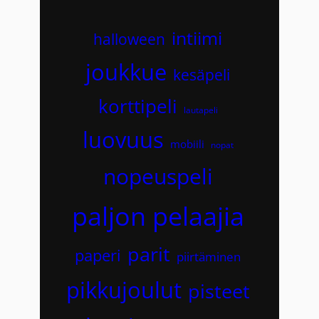
intiimi
halloween
joukkue
kesäpeli
korttipeli
lautapeli
luovuus
mobiili
nopat
nopeuspeli
paljon pelaajia
parit
paperi
piirtäminen
pikkujoulut
pisteet