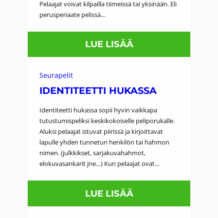
N
Pelaajat voivat kilpailla tiimeissä tai yksinään. Eli
A
perusperiaate pelissä…
S
:
LUE LISÄÄ
S
M
E
U
-
Seurapelit
S
IDENTITEETTI HUKASSA
S
A
E
Identiteetti hukassa sopii hyvin vaikkapa
V
T
tutustumispeliksi keskikokoiselle peliporukalle.
Aluksi pelaajat istuvat piirissä ja kirjoittavat
I
Ä
lapulle yhden tunnetun henkilön tai hahmon
S
nimen. (julkkikset, sarjakuvahahmot,
A
elokuvasankarit jne…) Kun pelaajat ovat…
:
LUE LISÄÄ
I