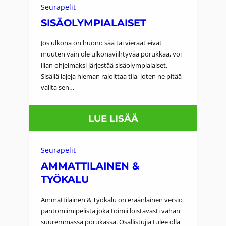
D
Seurapelit
E
SISÄOLYMPIALAISET
N
Jos ulkona on huono sää tai vieraat eivät
T
muuten vain ole ulkonaviihtyvää porukkaa, voi
illan ohjelmaksi järjestää sisäolympialaiset.
I
Sisällä lajeja hieman rajoittaa tila, joten ne pitää
T
valita sen…
E
E
:
LUE LISÄÄ
T
S
T
I
Seurapelit
I
S
AMMATTILAINEN &
H
TYÖKALU
Ä
U
O
Ammattilainen & Työkalu on eräänlainen versio
K
L
pantomiimipelistä joka toimii loistavasti vähän
suuremmassa porukassa. Osallistujia tulee olla
A