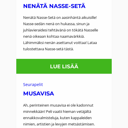
NENÄTÄ NASSE-SETÄ
Nenätä Nasse-Setä on aasinhäntä aikuisille!
Nasse-sedän nenä on hukassa, sinun ja
juhlavieraidesi tehtävänä on tökätä Nasselle
nenä oikeaan kohtaa naamavärkkiä.
Lähimmäksi nenän asettanut voittaa! Lataa
tulostettava Nasse-setä tästä.
:
LUE LISÄÄ
N
E
Seurapelit
N
MUSAVISA
Ä
Ah, perinteinen musavisa ei ole kadonnut
T
minnekkään! Peli vaatii hieman vetäjältä
ennakkovalmisteluja, kuten kappaleiden
Ä
nimien, artistien ja levyjen metsästämisen.