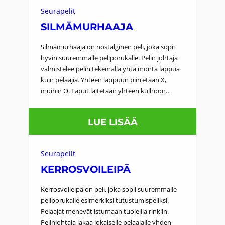
O
Y
Seurapelit
S
N
SILMÄMURHAAJA
Ä
Silmämurhaaja on nostalginen peli, joka sopii
T
hyvin suuremmalle peliporukalle. Pelin johtaja
valmistelee pelin tekemällä yhtä monta lappua
Ä
kuin pelaajia. Yhteen lappuun piirretään X,
P
muihin O. Laput laitetaan yhteen kulhoon…
U
L
:
LUE LISÄÄ
L
S
O
I
Seurapelit
L
KERROSVOILEIPÄ
M
Kerrosvoileipä on peli, joka sopii suuremmalle
Ä
peliporukalle esimerkiksi tutustumispeliksi.
Pelaajat menevät istumaan tuoleilla rinkiin.
M
Pelinjohtaja jakaa jokaiselle pelaajalle yhden