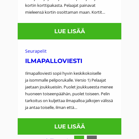
U
kortin korttipakasta. Pelaajat painavat
R
mieleensä kortin osoittaman maan. Kortit…
H
:
LUE LISÄÄ
A
K
A
E
J
Seurapelit
R
ILMAPALLOVIESTI
A
R
Ilmapalloviesti sopii hyvin keskikokoiselle
O
ja isommalle peliporukalle. Versio 1) Pelaajat
jaetaan joukkueisiin. Puolet joukkueesta menee
S
huoneen toiseenpäähän, puolet toiseen. Pelin
V
tarkoitus on kuljettaa ilmapalloa jalkojen välissä
O
ja antaa toiselle, ilman että…
I
:
LUE LISÄÄ
L
I
E